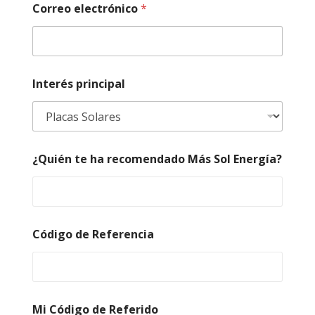
Correo electrónico
*
e
s
c
r
i
p
Interés principal
c
i
ó
n
N
o
¿Quién te ha recomendado Más Sol Energía?
m
b
r
e
D
Código de Referencia
e
s
c
r
i
p
Mi Código de Referido