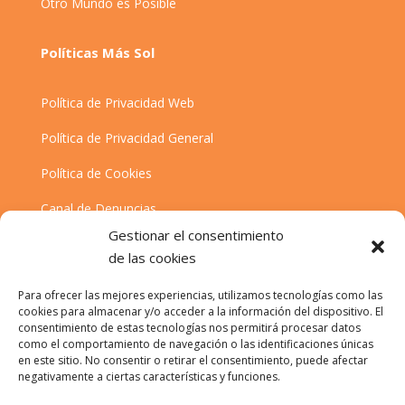
Otro Mundo es Posible
Políticas Más Sol
Política de Privacidad Web
Política de Privacidad General
Política de Cookies
Canal de Denuncias
Gestionar el consentimiento
Desistimiento
de las cookies
Cancelación de Datos
Para ofrecer las mejores experiencias, utilizamos tecnologías como las
cookies para almacenar y/o acceder a la información del dispositivo. El
Contacta con nosotros
consentimiento de estas tecnologías nos permitirá procesar datos
como el comportamiento de navegación o las identificaciones únicas
en este sitio. No consentir o retirar el consentimiento, puede afectar
negativamente a ciertas características y funciones.
955 97 00 02
hola@massolenergia.com