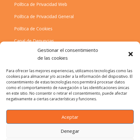
Política de Privacidad Web
Política de Privacidad General
Política de Cookies
Canal de Denuncias
Gestionar el consentimiento
Desistimiento
de las cookies
Cancelación de Datos
Para ofrecer las mejores experiencias, utilizamos tecnologías como las
cookies para almacenar y/o acceder a la información del dispositivo. El
Contacta con nosotros
consentimiento de estas tecnologías nos permitirá procesar datos
como el comportamiento de navegación o las identificaciones únicas
en este sitio. No consentir o retirar el consentimiento, puede afectar
negativamente a ciertas características y funciones.
955 97 00 02
hola@massolenergia.com
Aceptar
No atendemos personalmente en nuestras oficinas,
contáctanos por email, teléfono o desde el
Denegar
apartado consultas.